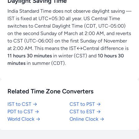
Daylight Saving Time
India Standard Time does not observe daylight saving —
IST is fixed at UTC+05:30 all year. US Central Time
switches to Central Daylight Time (CDT, UTC-05:00)
on the second Sunday of March at 2:00 AM, and reverts
to CST (UTC-06:00) on the first Sunday of November
at 2:00 AM. This means the IST↔Central difference is
11 hours 30 minutes
in winter (CST) and
10 hours 30
minutes
in summer (CDT).
Related Time Zone Converters
IST to CST →
CST to PST →
PDT to CST →
CST to EST →
World Clock →
Online Clock →